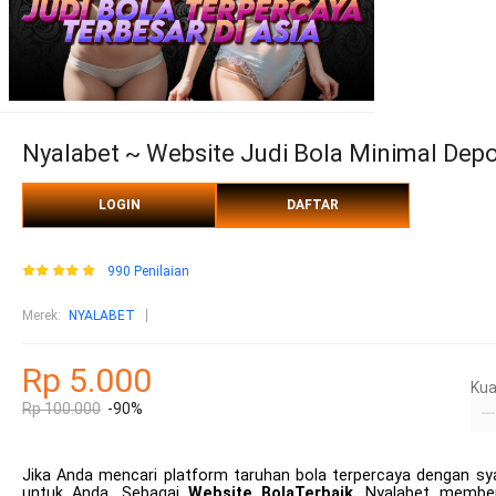
Nyalabet ~ Website Judi Bola Minimal Depo
LOGIN
DAFTAR
990 Penilaian
Merek
:
NYALABET
Rp 5.000
Kua
Rp 100.000
-90%
Jika Anda mencari platform taruhan bola terpercaya dengan s
untuk Anda. Sebagai
Website BolaTerbaik
, Nyalabet membe