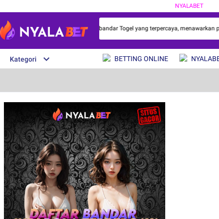
NYALABET
NYALABET adalah bandar Togel yang terpercaya, menawarkan peng
BETTING ONLINE
NYALAB
Kategori