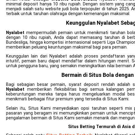
minimal deposit hanya 10 ribu rupiah. Dengan sistem yang cangg
menjadi salah satu website judi bola terpopuler di tahun 2025. 
terbaik untuk taruhan olahraga dengan kemenangan maksimal.
Keunggulan Nyalabet Sebag
Nyalabet
mempermudah pemain untuk menikmati taruhan bola 
dengan 10 ribu rupiah, Anda dapat memasang taruhan di berbag
Bundesliga, hingga kompetisi internasional seperti Liga Champio
memberikan peluang keuntungan maksimal bagi para pemain.
Keunggulan lain dari Nyalabet adalah proses pendaftaran y
intuitif, pemain baru dapat mendaftar dalam hitungan menit. 
untuk pengguna baru, yang semakin meningkatkan nilai bermain An
Bermain di Situs Bola dengan
Bagi sebagian besar pemain, syarat deposit rendah adalah s
Nyalabet
memberikan fleksibilitas bagi semua kalangan pem
keberuntungan mereka tanpa harus mengeluarkan modal besar
menikmati berbagai fitur premium yang tersedia di Situs Kami.
Selain itu, Situs Kami menyediakan opsi taruhan seperti mix p
pasaran yang beragam ini memungkinkan pemain untuk menciptak
pengalaman bermain di Situs Kami semakin menarik dan mengun
Situs Betting Termurah di Asia 