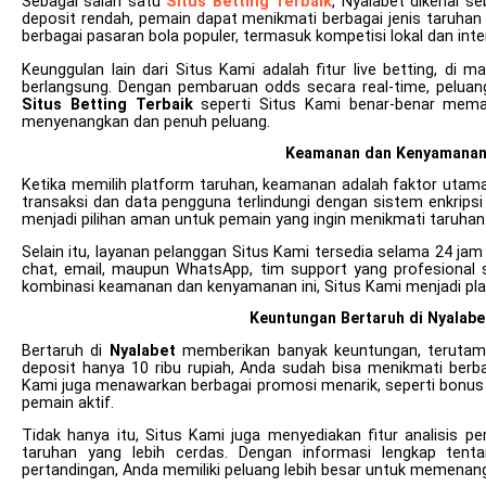
Sebagai salah satu
Situs Betting Terbaik
, Nyalabet dikenal s
deposit rendah, pemain dapat menikmati berbagai jenis taruhan
berbagai pasaran bola populer, termasuk kompetisi lokal dan int
Keunggulan lain dari Situs Kami adalah fitur live betting, d
berlangsung. Dengan pembaruan odds secara real-time, peluan
Situs Betting Terbaik
seperti Situs Kami benar-benar mem
menyenangkan dan penuh peluang.
Keamanan dan Kenyamanan 
Ketika memilih platform taruhan, keamanan adalah faktor utam
transaksi dan data pengguna terlindungi dengan sistem enkripsi t
menjadi pilihan aman untuk pemain yang ingin menikmati taruhan
Selain itu, layanan pelanggan Situs Kami tersedia selama 24 ja
chat, email, maupun WhatsApp, tim support yang profesional s
kombinasi keamanan dan kenyamanan ini, Situs Kami menjadi pla
Keuntungan Bertaruh di Nyalabe
Bertaruh di
Nyalabet
memberikan banyak keuntungan, terutama
deposit hanya 10 ribu rupiah, Anda sudah bisa menikmati berbag
Kami juga menawarkan berbagai promosi menarik, seperti bonus 
pemain aktif.
Tidak hanya itu, Situs Kami juga menyediakan fitur analisi
taruhan yang lebih cerdas. Dengan informasi lengkap tentan
pertandingan, Anda memiliki peluang lebih besar untuk memenan