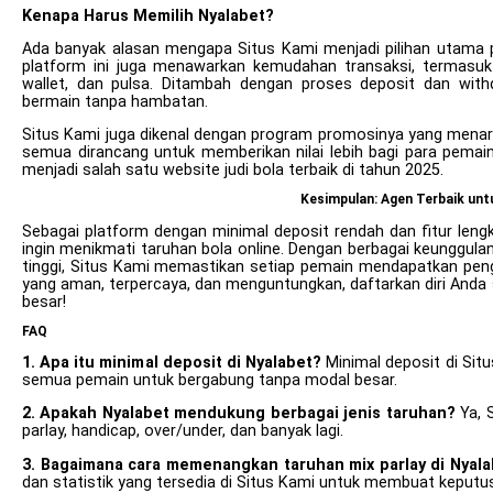
Kenapa Harus Memilih Nyalabet?
Ada banyak alasan mengapa Situs Kami menjadi pilihan utama pa
platform ini juga menawarkan kemudahan transaksi, termasuk
wallet, dan pulsa. Ditambah dengan proses deposit dan wit
bermain tanpa hambatan.
Situs Kami juga dikenal dengan program promosinya yang menar
semua dirancang untuk memberikan nilai lebih bagi para pemain
menjadi salah satu website judi bola terbaik di tahun 2025.
Kesimpulan: Agen Terbaik unt
Sebagai platform dengan minimal deposit rendah dan fitur lengka
ingin menikmati taruhan bola online. Dengan berbagai keunggula
tinggi, Situs Kami memastikan setiap pemain mendapatkan peng
yang aman, terpercaya, dan menguntungkan, daftarkan diri Anda 
besar!
FAQ
1. Apa itu minimal deposit di Nyalabet?
Minimal deposit di Sit
semua pemain untuk bergabung tanpa modal besar.
2. Apakah Nyalabet mendukung berbagai jenis taruhan?
Ya, 
parlay, handicap, over/under, dan banyak lagi.
3. Bagaimana cara memenangkan taruhan mix parlay di Nyal
dan statistik yang tersedia di Situs Kami untuk membuat keputus